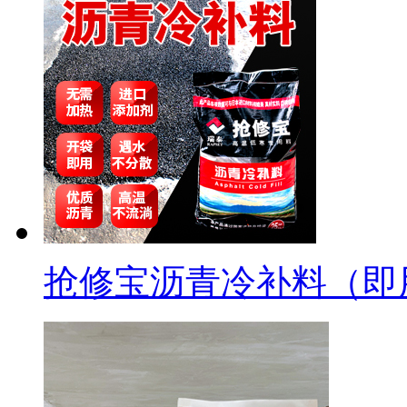
抢修宝沥青冷补料（即