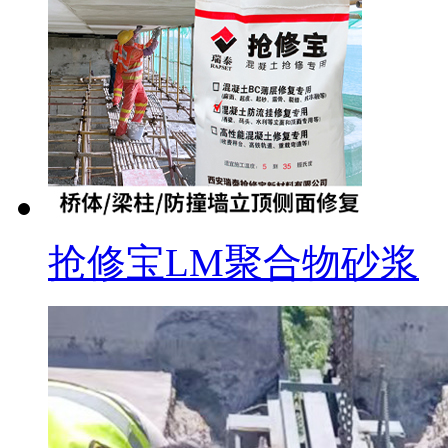
抢修宝LM聚合物砂浆