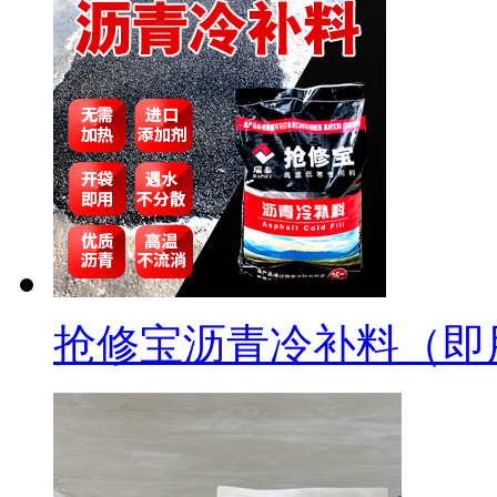
抢修宝沥青冷补料（即