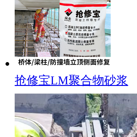
抢修宝LM聚合物砂浆