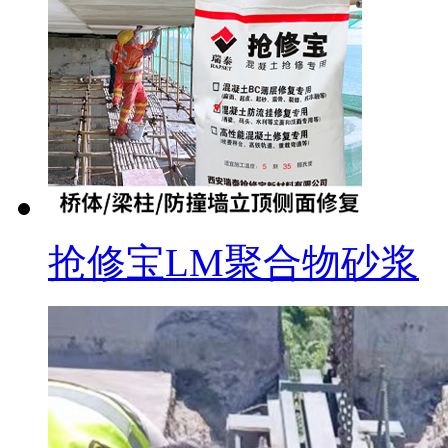
抢修宝LM聚合物砂浆