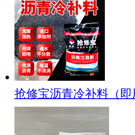
抢修宝沥青冷补料（即