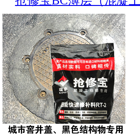
抢修宝BC薄层（混凝