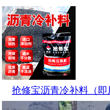
抢修宝沥青冷补料（即