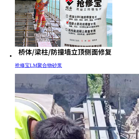
抢修宝LM聚合物砂浆