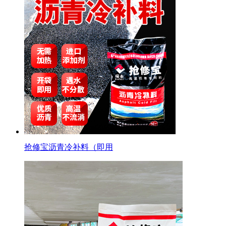
抢修宝沥青冷补料（即用